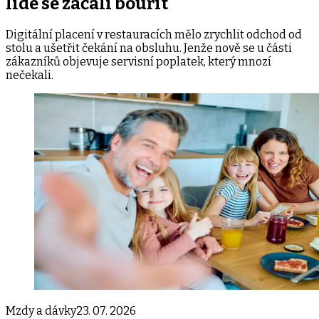
lidé se začali bouřit
Digitální placení v restauracích mělo zrychlit odchod od
stolu a ušetřit čekání na obsluhu. Jenže nově se u části
zákazníků objevuje servisní poplatek, který mnozí
nečekali.
Mzdy a dávky
23. 07. 2026