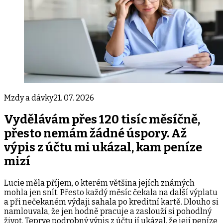
Mzdy a dávky
21. 07. 2026
Vydělávám přes 120 tisíc měsíčně,
přesto nemám žádné úspory. Až
výpis z účtu mi ukázal, kam peníze
mizí
Lucie měla příjem, o kterém většina jejích známých
mohla jen snít. Přesto každý měsíc čekala na další výplatu
a při nečekaném výdaji sahala po kreditní kartě. Dlouho si
namlouvala, že jen hodně pracuje a zaslouží si pohodlný
život. Teprve podrobný výpis z účtu jí ukázal, že její peníze