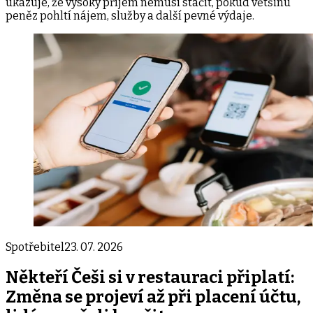
ukazuje, že vysoký příjem nemusí stačit, pokud většinu
peněz pohltí nájem, služby a další pevné výdaje.
Spotřebitel
23. 07. 2026
Někteří Češi si v restauraci připlatí:
Změna se projeví až při placení účtu,