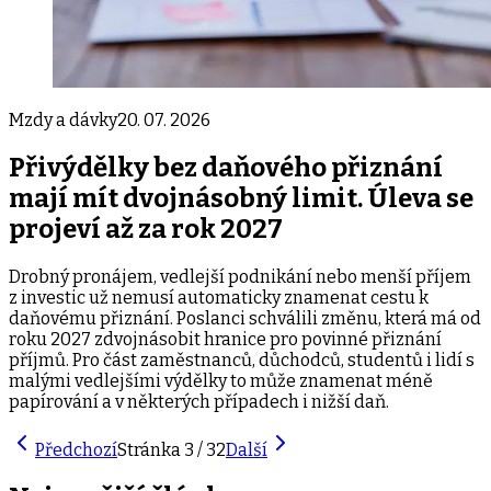
Mzdy a dávky
20. 07. 2026
Přivýdělky bez daňového přiznání
mají mít dvojnásobný limit. Úleva se
projeví až za rok 2027
Drobný pronájem, vedlejší podnikání nebo menší příjem
z investic už nemusí automaticky znamenat cestu k
daňovému přiznání. Poslanci schválili změnu, která má od
roku 2027 zdvojnásobit hranice pro povinné přiznání
příjmů. Pro část zaměstnanců, důchodců, studentů i lidí s
malými vedlejšími výdělky to může znamenat méně
papírování a v některých případech i nižší daň.
Předchozí
Stránka
3
/
32
Další