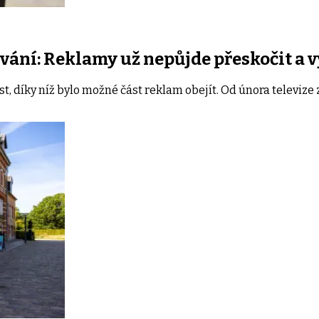
ování: Reklamy už nepůjde přeskočit a
ost, díky níž bylo možné část reklam obejít. Od února televize