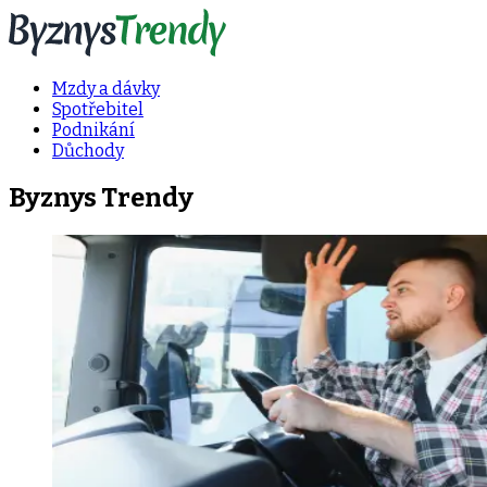
Mzdy a dávky
Spotřebitel
Podnikání
Důchody
Byznys Trendy