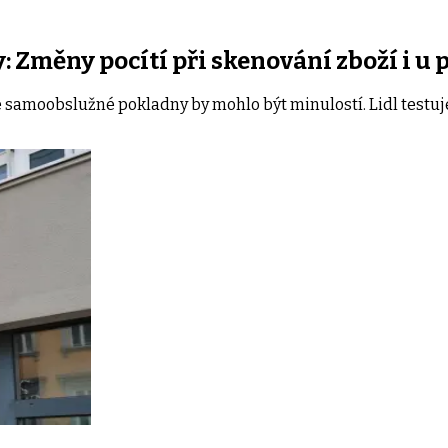
: Změny pocítí při skenování zboží i u
samoobslužné pokladny by mohlo být minulostí. Lidl testuje