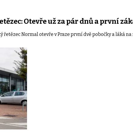
řetězec: Otevře už za pár dnů a první 
řetězec Normal otevře v Praze první dvě pobočky a láká na n