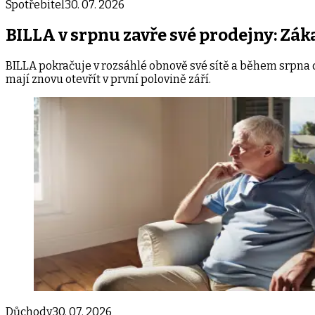
Spotřebitel
30. 07. 2026
BILLA v srpnu zavře své prodejny: Zá
BILLA pokračuje v rozsáhlé obnově své sítě a během srpna 
mají znovu otevřít v první polovině září.
Důchody
30. 07. 2026