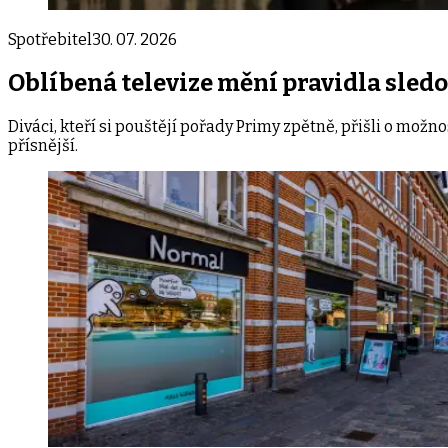
Spotřebitel
30. 07. 2026
Oblíbená televize mění pravidla sled
Diváci, kteří si pouštějí pořady Primy zpětně, přišli o možn
přísnější.