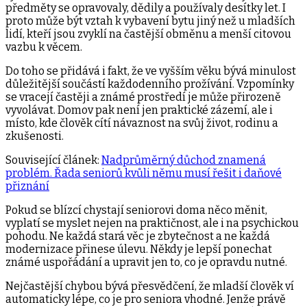
předměty se opravovaly, dědily a používaly desítky let. I
proto může být vztah k vybavení bytu jiný než u mladších
lidí, kteří jsou zvyklí na častější obměnu a menší citovou
vazbu k věcem.
Do toho se přidává i fakt, že ve vyšším věku bývá minulost
důležitější součástí každodenního prožívání. Vzpomínky
se vracejí častěji a známé prostředí je může přirozeně
vyvolávat. Domov pak není jen praktické zázemí, ale i
místo, kde člověk cítí návaznost na svůj život, rodinu a
zkušenosti.
Související článek:
Nadprůměrný důchod znamená
problém. Řada seniorů kvůli němu musí řešit i daňové
přiznání
Pokud se blízcí chystají seniorovi doma něco měnit,
vyplatí se myslet nejen na praktičnost, ale i na psychickou
pohodu. Ne každá stará věc je zbytečnost a ne každá
modernizace přinese úlevu. Někdy je lepší ponechat
známé uspořádání a upravit jen to, co je opravdu nutné.
Nejčastější chybou bývá přesvědčení, že mladší člověk ví
automaticky lépe, co je pro seniora vhodné. Jenže právě