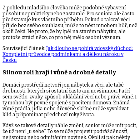
Z pohledu mladšího člověka může podobné vybavení
působit neprakticky nebo zastarale. Pro seniora ale často
představuje kus vlastního příběhu. Pokud o takové věci
přijde bez svého souhlasu, může to nést mnohem hůř, než
okolí čeká. Ne proto, že by lpěl na starém nábytku, ale
protože ztrácí něco, co pro něj mělo osobní význam.
Související článek:
Jak dlouho se pobírá vdovský důchod:
Kompletní průvodce podmínkami a délkou nároku v
Česku
Silnou roli hrají i vůně a drobné detaily
Domácí prostředí netvoří jen nábytek a věci, ale také
drobnosti, kterých si ostatní často ani nevšimnou. Patří
sem světlo, zvuky, způsob ukládání věcí nebo právě vůně. I
ty mohou být pevně spojené s pocitem domova. Známá
vůně prádla, jídla nebo dřevěné skříně může vyvolávat
klid a připomínat předchozí roky života.
Když se takové detaily náhle změní, senior může mít pocit,
že už není „u sebe“. To se může projevit podrážděností,
nejistotou nebo odmítáním novinek. Okolí si pak někdy