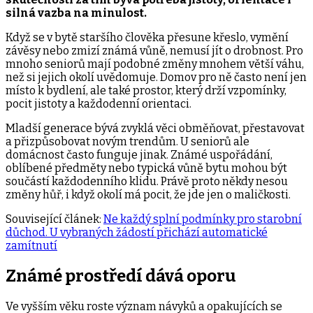
silná vazba na minulost.
Když se v bytě staršího člověka přesune křeslo, vymění
závěsy nebo zmizí známá vůně, nemusí jít o drobnost. Pro
mnoho seniorů mají podobné změny mnohem větší váhu,
než si jejich okolí uvědomuje. Domov pro ně často není jen
místo k bydlení, ale také prostor, který drží vzpomínky,
pocit jistoty a každodenní orientaci.
Mladší generace bývá zvyklá věci obměňovat, přestavovat
a přizpůsobovat novým trendům. U seniorů ale
domácnost často funguje jinak. Známé uspořádání,
oblíbené předměty nebo typická vůně bytu mohou být
součástí každodenního klidu. Právě proto někdy nesou
změny hůř, i když okolí má pocit, že jde jen o maličkosti.
Související článek:
Ne každý splní podmínky pro starobní
důchod. U vybraných žádostí přichází automatické
zamítnutí
Známé prostředí dává oporu
Ve vyšším věku roste význam návyků a opakujících se