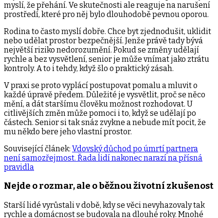
myslí, že přehání. Ve skutečnosti ale reaguje na narušení
prostředí, které pro něj bylo dlouhodobě pevnou oporou.
Rodina to často myslí dobře. Chce byt zjednodušit, uklidit
nebo udělat prostor bezpečnější. Jenže právě tady bývá
největší riziko nedorozumění. Pokud se změny udělají
rychle a bez vysvětlení, senior je může vnímat jako ztrátu
kontroly. A to i tehdy, když šlo o praktický zásah.
V praxi se proto vyplácí postupovat pomalu a mluvit o
každé úpravě předem. Důležité je vysvětlit, proč se něco
mění, a dát staršímu člověku možnost rozhodovat. U
citlivějších změn může pomoci i to, když se udělají po
částech. Senior si tak snáz zvykne a nebude mít pocit, že
mu někdo bere jeho vlastní prostor.
Související článek:
Vdovský důchod po úmrtí partnera
není samozřejmost. Řada lidí nakonec narazí na přísná
pravidla
Nejde o rozmar, ale o běžnou životní zkušenost
Starší lidé vyrůstali v době, kdy se věci nevyhazovaly tak
rychle a domácnost se budovala na dlouhé roky. Mnohé