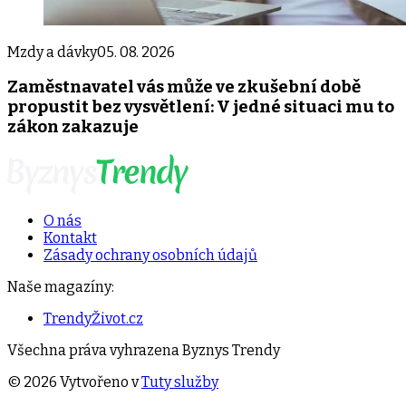
Mzdy a dávky
05. 08. 2026
Zaměstnavatel vás může ve zkušební době
propustit bez vysvětlení: V jedné situaci mu to
zákon zakazuje
O nás
Kontakt
Zásady ochrany osobních údajů
Naše magazíny:
TrendyŽivot.cz
Všechna práva vyhrazena
Byznys Trendy
©
2026
Vytvořeno v
Tuty služby