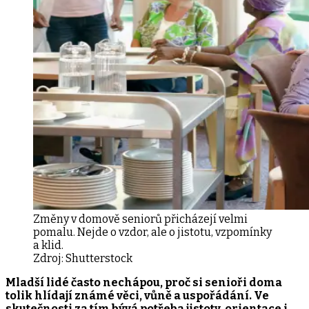
Změny v domově seniorů přicházejí velmi
pomalu. Nejde o vzdor, ale o jistotu, vzpomínky
a klid.
Zdroj:
Shutterstock
Mladší lidé často nechápou, proč si senioři doma
tolik hlídají známé věci, vůně a uspořádání. Ve
skutečnosti za tím bývá potřeba jistoty, orientace i