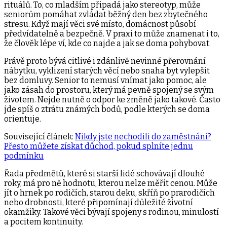
rituálů. To, co mladším připadá jako stereotyp, může
seniorům pomáhat zvládat běžný den bez zbytečného
stresu. Když mají věci své místo, domácnost působí
předvídatelně a bezpečně. V praxi to může znamenat i to,
že člověk lépe ví, kde co najde a jak se doma pohybovat.
Právě proto bývá citlivé i zdánlivě nevinné přerovnání
nábytku, vyklizení starých věcí nebo snaha byt vylepšit
bez domluvy. Senior to nemusí vnímat jako pomoc, ale
jako zásah do prostoru, který má pevně spojený se svým
životem. Nejde nutně o odpor ke změně jako takové. Často
jde spíš o ztrátu známých bodů, podle kterých se doma
orientuje.
Související článek:
Nikdy jste nechodili do zaměstnání?
Přesto můžete získat důchod, pokud splníte jednu
podmínku
Řada předmětů, které si starší lidé schovávají dlouhé
roky, má pro ně hodnotu, kterou nelze měřit cenou. Může
jít o hrnek po rodičích, starou deku, skříň po prarodičích
nebo drobnosti, které připomínají důležité životní
okamžiky. Takové věci bývají spojeny s rodinou, minulostí
a pocitem kontinuity.