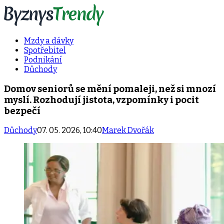
Mzdy a dávky
Spotřebitel
Podnikání
Důchody
Domov seniorů se mění pomaleji, než si mnozí
myslí. Rozhodují jistota, vzpomínky i pocit
bezpečí
Důchody
07. 05. 2026, 10:40
Marek Dvořák