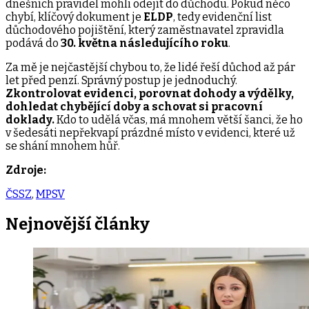
dnešních pravidel mohli odejít do důchodu. Pokud něco
chybí, klíčový dokument je
ELDP
, tedy evidenční list
důchodového pojištění, který zaměstnavatel zpravidla
podává do
30. května následujícího roku
.
Za mě je nejčastější chybou to, že lidé řeší důchod až pár
let před penzí. Správný postup je jednoduchý.
Zkontrolovat evidenci, porovnat dohody a výdělky,
dohledat chybějící doby a schovat si pracovní
doklady.
Kdo to udělá včas, má mnohem větší šanci, že ho
v šedesáti nepřekvapí prázdné místo v evidenci, které už
se shání mnohem hůř.
Zdroje:
ČSSZ
,
MPSV
Nejnovější
články