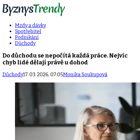
Mzdy a dávky
Spotřebitel
Podnikání
Důchody
Do důchodu se nepočítá každá práce. Nejvíc
chyb lidé dělají právě u dohod
Důchody
17. 03. 2026, 07:05
Monika Soukupová