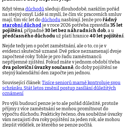
Když téma
důchodů
sleduji dlouhodobě, narážím pořád
na stejný omyl. Lidé si myslí, že čím víc pracovních smluv
mají, tím víc let do
důchodu
nasbírají. Jenže pro
řádný
starobní důchod
je v roce 2026 potřeba zpravidla
35 let
pojištění
, případně
30 let bez náhradních dob
, a u
předčasného důchodu
už platí hranice
40 let pojištění
.
Nejde tedy jen o počet zaměstnání, ale o to, co je v
evidenci skutečně uznané. Dvě práce neznamenají dvoje
započtené roky. Tohle je pro řadu zaměstnanců
nepříjemné zjištění. Pokud máte v jednom období třeba
dva poloviční úvazky současně
, do doby pojištění se
stejný kalendářní den započte jen jednou.
Související článek:
Tisíce seniorů marně kontroluje svou
schránku. Stát letos změnil postup zasílání důležitých
oznámení
Pro výši budoucí penze je to ale pořád důležité, protože
příjmy z více zaměstnání se mohou promítnout do
výpočtu důchodu. Prakticky řečeno, dva souběžné úvazky
vám nezajistí dva roky pojištění za jeden rok, ale mohou
zlepšit výdělek, ze kterého se penze počítá.