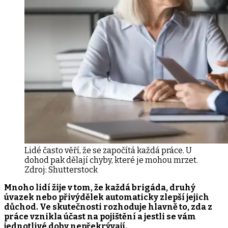
Lidé často věří, že se započítá každá práce. U
dohod pak dělají chyby, které je mohou mrzet.
Zdroj:
Shutterstock
Mnoho lidí žije v tom, že každá brigáda, druhý
úvazek nebo přivýdělek automaticky zlepší jejich
důchod. Ve skutečnosti rozhoduje hlavně to, zda z
práce vznikla účast na pojištění a jestli se vám
jednotlivé doby nepřekrývají.