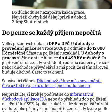
Do důchodu se nezapočítá každá práce.
Největší chyby lidé dělají právě u dohod.
Zdroj:
Shutterstock
Do penze se každý příjem nepočítá
Velký pozor bych dala na
DPP a DPČ
. U
dohody o
provedení práce
se v roce 2026 při odměně
do 12 000
Kč měsíčně
účast na pojištění nezakládá. U
dohody o
pracovní činnosti
je hranice
do 4 499 Kč měsíčně
. To
je přesně situace, kdy si student, rodič na částečný úvazek
nebo i důchodce přivydělává a má pocit, že si tím zároveň
buduje důchod. Často to tak není.
Související článek:
Důchodový věk se má znovu měnit.
Češi už teď řeší, co to udělá s jejich budoucností
Nejpraktičtější krok je podívat se do
Informativní
důchodové aplikace IDA
nebo do přehledu dob pojištění
na ePortálu ČSSZ. Aplikace ukáže, jaké doby pojištění stát
eviduje, jaké příjmy k nim má přiřazené a kdy byste podle