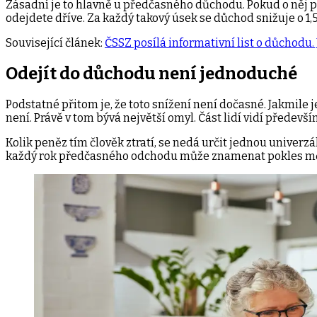
Zásadní je to hlavně u předčasného důchodu. Pokud o něj
odejdete dříve. Za každý takový úsek se důchod snižuje o 1
Související článek:
ČSSZ posílá informativní list o důchodu.
Odejít do důchodu není jednoduché
Podstatné přitom je, že toto snížení není dočasné. Jakmile
není. Právě v tom bývá největší omyl. Část lidí vidí předevš
Kolik peněz tím člověk ztratí, se nedá určit jednou univerzá
každý rok předčasného odchodu může znamenat pokles měsíč