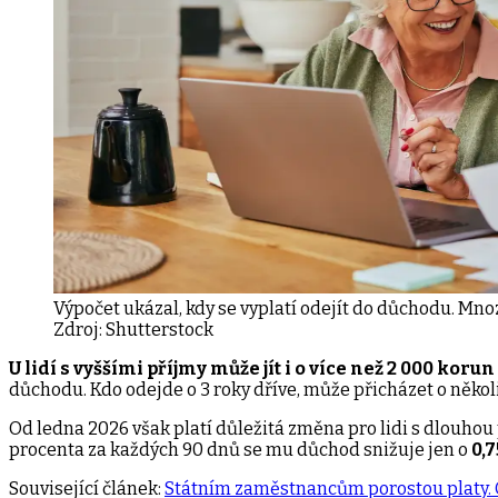
Výpočet ukázal, kdy se vyplatí odejít do důchodu. Mnozí
Zdroj:
Shutterstock
U lidí s vyššími příjmy může jít i o více než 2 000 koru
důchodu. Kdo odejde o 3 roky dříve, může přicházet o několi
Od ledna 2026 však platí důležitá změna pro lidi s dlouhou 
procenta za každých 90 dnů se mu důchod snižuje jen o
0,
Související článek:
Státním zaměstnancům porostou platy. Od