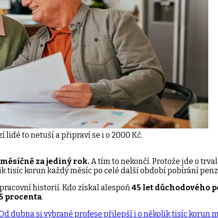
 lidé to netuší a připraví se i o 2000 Kč.
n měsíčně za jediný rok.
A tím to nekončí. Protože jde o trva
k tisíc korun každý měsíc po celé další období pobírání penz
pracovní historií. Kdo získal alespoň
45 let důchodového po
75 procenta
.
 dubna si vybrané profese přilepší i o několik tisíc korun 