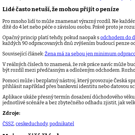
Lidé často netuší, že mohou přijít o peníze
Pro mnoho lidí to může znamenat výrazný rozdíl. Ne každém
dítě do 4 let nebo péče o závislou osobu. Právě proto je r
Opačný princip platí tehdy, pokud naopak s
odchodem do 
každých 90 odpracovaných dnů zvýšením budoucí penze odm
Související článek:
Žena má za sebou jen minimum odpracova
V reálných číslech to znamená, že rok práce navíc může budo
být rozdíl mezi předčasným a odloženým odchodem. Rozhodnutí
Pomoci může i bezplatný nástroj, který provozuje Česká spr
přihlásit například přes bankovní identitu nebo datovou s
Aplikace ukáže přesný termín dosažení důchodového věku, e
jednotlivé scénáře a bez zbytečného odhadu zjistit, jak vel
Zdroje:
ČSSZ
,
ceskeduchody
,
podnikatel