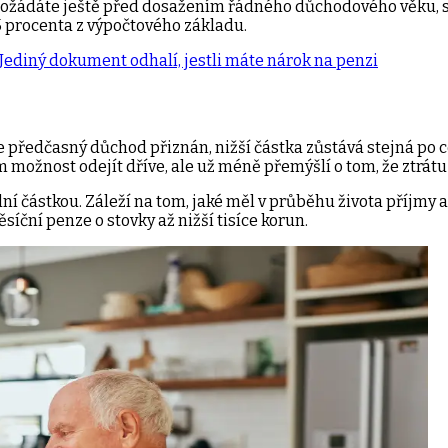
 požádáte ještě před dosažením řádného důchodového věku, 
,5 procenta z výpočtového základu.
 Jediný dokument odhalí, jestli máte nárok na penzi
 je předčasný důchod přiznán, nižší částka zůstává stejná p
ím možnost odejít dříve, ale už méně přemýšlí o tom, že ztrát
lní částkou. Záleží na tom, jaké měl v průběhu života příjmy a 
ní penze o stovky až nižší tisíce korun.