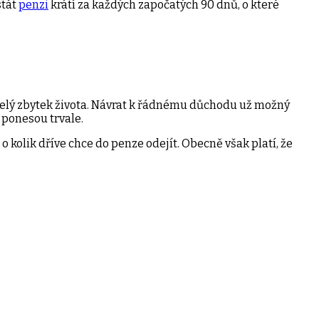
stát
penzi
krátí za každých započatých 90 dnů, o které
o celý zbytek života. Návrat k řádnému důchodu už možný
u ponesou trvale.
o kolik dříve chce do penze odejít. Obecně však platí, že