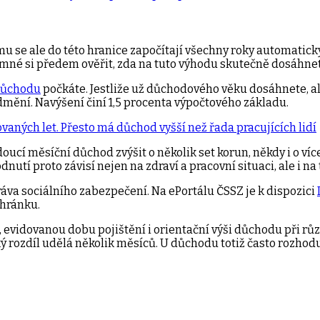
u se ale do této hranice započítají všechny roky automatick
ozumné si předem ověřit, zda na tuto výhodu skutečně dosáhne
důchodu
počkáte. Jestliže už důchodového věku dosáhnete, ale
ění. Navýšení činí 1,5 procenta výpočtového základu.
ných let. Přesto má důchod vyšší než řada pracujících lidí
ucí měsíční důchod zvýšit o několik set korun, někdy i o víc
 proto závisí nejen na zdraví a pracovní situaci, ale i na t
áva sociálního zabezpečení. Na ePortálu ČSSZ je k dispozici
chránku.
vidovanou dobu pojištění i orientační výši důchodu při růz
ký rozdíl udělá několik měsíců. U důchodu totiž často rozhod