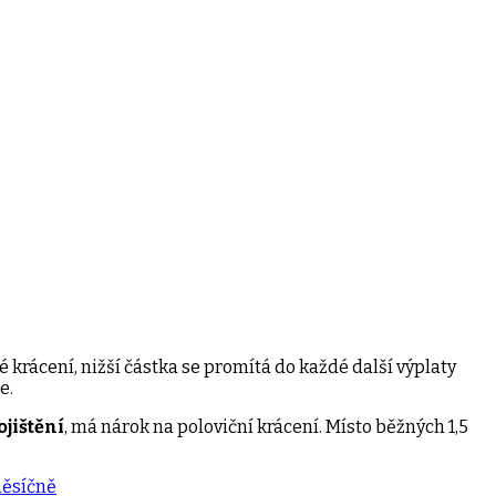
lé krácení, nižší částka se promítá do každé další výplaty
e.
jištění
, má nárok na poloviční krácení. Místo běžných 1,5
měsíčně