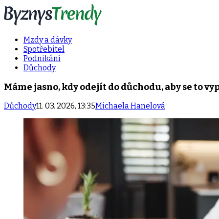
Mzdy a dávky
Spotřebitel
Podnikání
Důchody
Máme jasno, kdy odejít do důchodu, aby se to vyp
Důchody
11. 03. 2026, 13:35
Michaela Hanelová