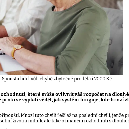
. Spousta lidí kvůli chybě zbytečně prodělá i 2000 Kč.
ozhodnutí, které může ovlivnit váš rozpočet na dlouhé
roto se vyplatí vědět, jak systém funguje, kde hrozí zt
připouští. Mnozí tuto chvíli řeší až na poslední chvíli, jenž
sobní životní milník, ale také o finanční rozhodnutí s dlouh