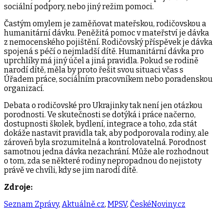
sociální podpory, nebo jiný režim pomoci.
Častým omylem je zaměňovat mateřskou, rodičovskou a
humanitární dávku. Peněžitá pomoc v mateřství je dávka
z nemocenského pojištění. Rodičovský příspěvek je dávka
spojená s péčí o nejmladší dítě. Humanitární dávka pro
uprchlíky má jiný účel a jiná pravidla. Pokud se rodině
narodí dítě, měla by proto řešit svou situaci včas s
Úřadem práce, sociálním pracovníkem nebo poradenskou
organizací.
Debata o rodičovské pro Ukrajinky tak není jen otázkou
porodnosti. Ve skutečnosti se dotýká i práce načerno,
dostupnosti školek, bydlení, integrace a toho, zda stát
dokáže nastavit pravidla tak, aby podporovala rodiny, ale
zároveň byla srozumitelná a kontrolovatelná. Porodnost
samotnou jedna dávka nezachrání. Může ale rozhodnout
o tom, zda se některé rodiny nepropadnou do nejistoty
právě ve chvíli, kdy se jim narodí dítě.
Zdroje:
Seznam Zprávy
,
Aktuálně.cz
,
MPSV
,
ČeskéNoviny.cz