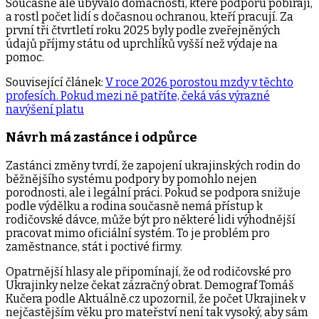
Současně ale ubývalo domácností, které podporu pobírají,
a rostl počet lidí s dočasnou ochranou, kteří pracují. Za
první tři čtvrtletí roku 2025 byly podle zveřejněných
údajů příjmy státu od uprchlíků vyšší než výdaje na
pomoc.
Související článek:
V roce 2026 porostou mzdy v těchto
profesích. Pokud mezi ně patříte, čeká vás výrazné
navýšení platu
Návrh má zastánce i odpůrce
Zastánci změny tvrdí, že zapojení ukrajinských rodin do
běžnějšího systému podpory by pomohlo nejen
porodnosti, ale i legální práci. Pokud se podpora snižuje
podle výdělku a rodina současně nemá přístup k
rodičovské dávce, může být pro některé lidi výhodnější
pracovat mimo oficiální systém. To je problém pro
zaměstnance, stát i poctivé firmy.
Opatrnější hlasy ale připomínají, že od rodičovské pro
Ukrajinky nelze čekat zázračný obrat. Demograf Tomáš
Kučera podle Aktuálně.cz upozornil, že počet Ukrajinek v
nejčastějším věku pro mateřství není tak vysoký, aby sám