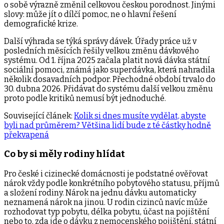
o sobě výrazně změnil celkovou českou porodnost. Jinými
slovy: může jít o dílčí pomoc, ne o hlavní řešení
demografické krize.
Další výhrada se týká správy dávek. Úřady práce už v
posledních měsících řešily velkou změnu dávkového
systému. Od 1. října 2025 začala platit nová dávka státní
sociální pomoci, známá jako superdávka, která nahradila
několik dosavadních podpor. Přechodné období trvalo do
30. dubna 2026. Přidávat do systému další velkou změnu
proto podle kritiků nemusí být jednoduché.
Související článek:
Kolik si dnes musíte vydělat, abyste
byli nad průměrem? Většina lidí bude z té částky hodně
překvapená
Co by si měly rodiny hlídat
Pro české i cizinecké domácnosti je podstatné ověřovat
nárok vždy podle konkrétního pobytového statusu, příjmů
a složení rodiny. Nárok na jednu dávku automaticky
neznamená nárok na jinou. U rodin cizinců navíc může
rozhodovat typ pobytu, délka pobytu, účast na pojištění
nebo to, zda jde o dávku z nemocenského pojištění, státní