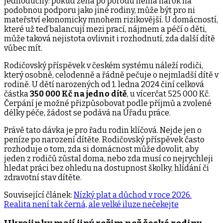
jednoduchý: pokud žena po porodu nemá nárok na
podobnou podporu jako jiné rodiny, může být pro ni
mateřství ekonomicky mnohem rizikovější. U domácností,
které už teď balancují mezi prací, nájmem a péčí o děti,
může taková nejistota ovlivnit i rozhodnutí, zda další dítě
vůbec mít.
Rodičovský příspěvek v českém systému náleží rodiči,
který osobně, celodenně a řádně pečuje o nejmladší dítě v
rodině. U dětí narozených od 1. ledna 2024 činí celková
částka
350 000 Kč na jedno dítě
, u vícerčat 525 000 Kč.
Čerpání je možné přizpůsobovat podle příjmů a zvolené
délky péče, žádost se podává na Úřadu práce.
Právě tato dávka je pro řadu rodin klíčová. Nejde jen o
peníze po narození dítěte. Rodičovský příspěvek často
rozhoduje o tom, zda si domácnost může dovolit, aby
jeden z rodičů zůstal doma, nebo zda musí co nejrychleji
hledat práci bez ohledu na dostupnost školky, hlídání či
zdravotní stav dítěte.
Související článek:
Nízký plat a důchod v roce 2026.
Realita není tak černá, ale velké iluze nečekejte