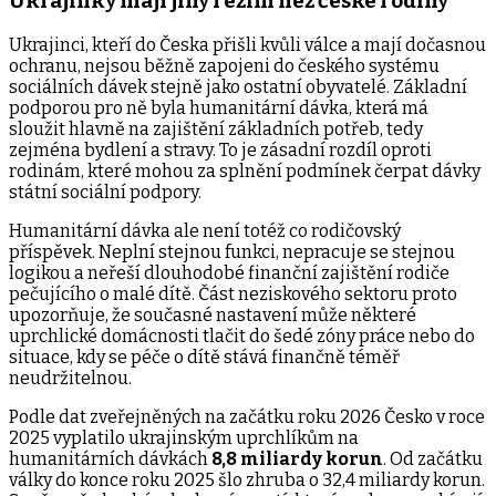
Ukrajinky mají jiný režim než české rodiny
Ukrajinci, kteří do Česka přišli kvůli válce a mají dočasnou
ochranu, nejsou běžně zapojeni do českého systému
sociálních dávek stejně jako ostatní obyvatelé. Základní
podporou pro ně byla humanitární dávka, která má
sloužit hlavně na zajištění základních potřeb, tedy
zejména bydlení a stravy. To je zásadní rozdíl oproti
rodinám, které mohou za splnění podmínek čerpat dávky
státní sociální podpory.
Humanitární dávka ale není totéž co rodičovský
příspěvek. Neplní stejnou funkci, nepracuje se stejnou
logikou a neřeší dlouhodobé finanční zajištění rodiče
pečujícího o malé dítě. Část neziskového sektoru proto
upozorňuje, že současné nastavení může některé
uprchlické domácnosti tlačit do šedé zóny práce nebo do
situace, kdy se péče o dítě stává finančně téměř
neudržitelnou.
Podle dat zveřejněných na začátku roku 2026 Česko v roce
2025 vyplatilo ukrajinským uprchlíkům na
humanitárních dávkách
8,8 miliardy korun
. Od začátku
války do konce roku 2025 šlo zhruba o 32,4 miliardy korun.