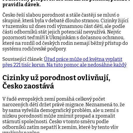
pravidla dávek.
Česko řeší slabou porodnost a stále častěji se mluví o
skupině, která byla v debatě dlouho stranou. Cizinky žijící
v tuzemsku už dnes rodí významnou část dětí, ale podle
části odborníků stát jejich potenciál nevyužívá. Nejvíc
pozornosti teď míří k Ukrajinkám s dočasnou ochranou,
které na rozdíl od českých rodin nemají běžný přístup do
systému rodičovské podpory.
Související článek:
Úřad práce může od května vyplatit
přes 221 tisíc korun. Na tuto pomoc ale nedosáhne každý
Cizinky už porodnost ovlivňují,
Česko zaostává
V řadě evropských zemí pomáhá celkový počet
narozených dětí držet právě migrace. Neznamená to, že
by sama vyřešila demografický problém, ale u zemí s
nízkou porodností může zmírnit propad a zpomalit
stárnutí společnosti. Česko v tomto směru podle
odborníků zatím nepatří k zemím, které by tento vliv
využívaly naplno.