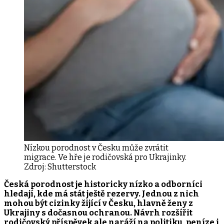
Nízkou porodnost v Česku může zvrátit
migrace. Ve hře je rodičovská pro Ukrajinky.
Zdroj:
Shutterstock
Česká porodnost je historicky nízko a odborníci
hledají, kde má stát ještě rezervy. Jednou z nich
mohou být cizinky žijící v Česku, hlavně ženy z
Ukrajiny s dočasnou ochranou. Návrh rozšířit
rodičovský příspěvek ale naráží na politiku, peníze i