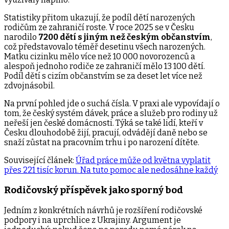
Statistiky přitom ukazují, že podíl dětí narozených
rodičům ze zahraničí roste. V roce 2025 se v Česku
narodilo
7200 dětí s jiným než českým občanstvím
,
což představovalo téměř desetinu všech narozených.
Matku cizinku mělo více než 10 000 novorozenců a
alespoň jednoho rodiče ze zahraničí mělo 13 100 dětí.
Podíl dětí s cizím občanstvím se za deset let více než
zdvojnásobil.
Na první pohled jde o suchá čísla. V praxi ale vypovídají o
tom, že český systém dávek, práce a služeb pro rodiny už
neřeší jen české domácnosti. Týká se také lidí, kteří v
Česku dlouhodobě žijí, pracují, odvádějí daně nebo se
snaží zůstat na pracovním trhu i po narození dítěte.
Související článek:
Úřad práce může od května vyplatit
přes 221 tisíc korun. Na tuto pomoc ale nedosáhne každý
Rodičovský příspěvek jako sporný bod
Jedním z konkrétních návrhů je rozšíření rodičovské
podpory i na uprchlice z Ukrajiny. Argument je