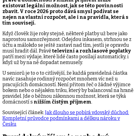
existovat legální možnost, jak se této povinnosti
zbavit. V roce 2026 proto dává smysl podívat se
nejen na vlastní rozpočet, ale i na pravidla, která s
tím souvisejí.
Když člověk žije roky stejně, některé platby už bere jako
naprostou samozřejmost. Odejdou inkasem, strhnou se z
účtu a málokdo se ještě zastaví nad tím, jestli je opravdu
musí hradit dál. Právě
televizní a rozhlasové poplatky
patří mezi výdaje, které lidé často posílají automaticky, i
když už by na ně dopadat nemusely.
U seniorů je to o to citlivější, že každá pravidelná částka
navíc zasahuje rodinný rozpočet mnohem víc než u
pracujících domácností. Není přitom řeč o žádné výjimce
bokem nebo o nějakém triku, který by balancoval na hraně
pravidel. Jde o běžnou zákonnou možnost, která se týká
domácností s
nižším čistým příjmem
.
Související článek:
Jak dlouho se pobírá vdovský důchod:
Kompletní průvodce podmínkami a délkou nároku v
Česku