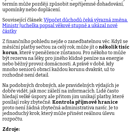
termín může později způsobit nepříjemné dohadování,
upomínky nebo doplácení.
Související článek:
Výpočet důchodů čeká výrazná změna.
Ministr Juchelka popsal věkové stupně a ukázal nové
částky
Z finančního pohledu nejde o zanedbatelnou věc. Když se
měsíční platby sečtou za celý rok, může jít o
několik tisíc
korun
, které v peněžence zůstanou. Pro někoho to může
být rezerva na léky, pro jiného klidně peníze na energie
nebo běžný provoz domácnosti. A právě v době, kdy
mnoho seniorů obrací každou korunu dvakrát, už to
rozhodně není detail.
Na podobných drobných, ale pravidelných výdajích je
dobře vidět, jak moc záleží na informacích. Lidé často
hledají velké úspory, ale přitom jim unikají platby, které
posílají roky zbytečně.
Kontrola příjmové hranice
proto není žádná zbytečná administrativa navíc. Je to
jednoduchý krok, který může přinést reálnou úlevu
rozpočtu.
Zdroje: