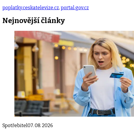
poplatky.ceskatelevize.cz
,
portal.gov.cz
Nejnovější
články
Spotřebitel
07. 08. 2026