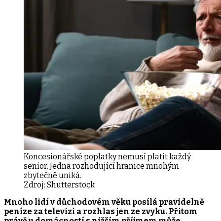
Koncesionářské poplatky nemusí platit každý
senior. Jedna rozhodující hranice mnohým
zbytečně uniká.
Zdroj:
Shutterstock
Mnoho lidí v důchodovém věku posílá pravidelně
peníze za televizi a rozhlas jen ze zvyku. Přitom
právě u domácností s nižším příjmem může