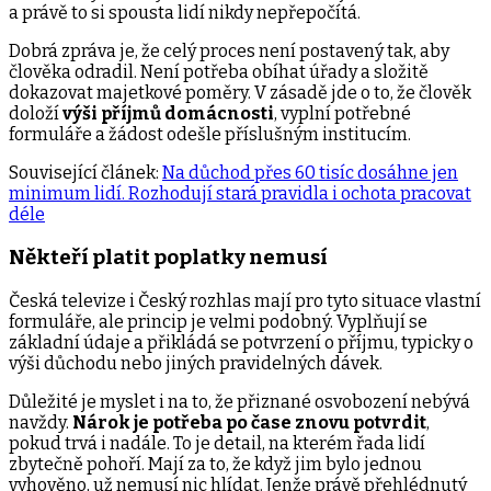
a právě to si spousta lidí nikdy nepřepočítá.
Dobrá zpráva je, že celý proces není postavený tak, aby
člověka odradil. Není potřeba obíhat úřady a složitě
dokazovat majetkové poměry. V zásadě jde o to, že člověk
doloží
výši příjmů domácnosti
, vyplní potřebné
formuláře a žádost odešle příslušným institucím.
Související článek:
Na důchod přes 60 tisíc dosáhne jen
minimum lidí. Rozhodují stará pravidla i ochota pracovat
déle
Někteří platit poplatky nemusí
Česká televize i Český rozhlas mají pro tyto situace vlastní
formuláře, ale princip je velmi podobný. Vyplňují se
základní údaje a přikládá se potvrzení o příjmu, typicky o
výši důchodu nebo jiných pravidelných dávek.
Důležité je myslet i na to, že přiznané osvobození nebývá
navždy.
Nárok je potřeba po čase znovu potvrdit
,
pokud trvá i nadále. To je detail, na kterém řada lidí
zbytečně pohoří. Mají za to, že když jim bylo jednou
vyhověno, už nemusí nic hlídat. Jenže právě přehlédnutý