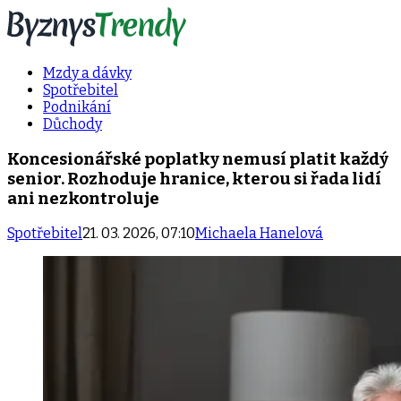
Mzdy a dávky
Spotřebitel
Podnikání
Důchody
Koncesionářské poplatky nemusí platit každý
senior. Rozhoduje hranice, kterou si řada lidí
ani nezkontroluje
Spotřebitel
21. 03. 2026, 07:10
Michaela Hanelová