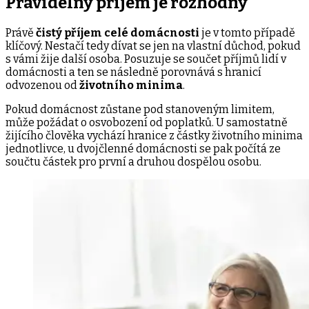
Pravidelný příjem je rozhodný
Právě
čistý příjem celé domácnosti
je v tomto případě
klíčový. Nestačí tedy dívat se jen na vlastní důchod, pokud
s vámi žije další osoba. Posuzuje se součet příjmů lidí v
domácnosti a ten se následně porovnává s hranicí
odvozenou od
životního minima
.
Pokud domácnost zůstane pod stanoveným limitem,
může požádat o osvobození od poplatků. U samostatně
žijícího člověka vychází hranice z částky životního minima
jednotlivce, u dvojčlenné domácnosti se pak počítá ze
součtu částek pro první a druhou dospělou osobu.