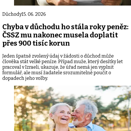
Důchody
15. 06. 2026
Chyba v důchodu ho stála roky peněz:
ČSSZ mu nakonec musela doplatit
přes 900 tisíc korun
Jeden špatně zvolený údaj v žádosti o důchod může
člověka stát velké peníze. Případ muže, který desítky let
pracoval v Izraeli, ukazuje, že úřad nemá jen vyplnit
formulář, ale musí žadatele srozumitelně poučit o
dopadech jeho volby.