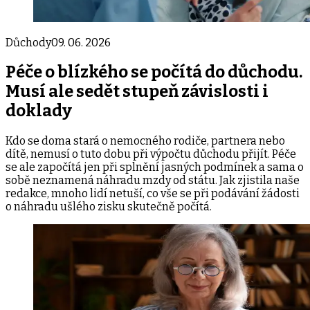
Důchody
09. 06. 2026
Péče o blízkého se počítá do důchodu.
Musí ale sedět stupeň závislosti i
doklady
Kdo se doma stará o nemocného rodiče, partnera nebo
dítě, nemusí o tuto dobu při výpočtu důchodu přijít. Péče
se ale započítá jen při splnění jasných podmínek a sama o
sobě neznamená náhradu mzdy od státu. Jak zjistila naše
redakce, mnoho lidí netuší, co vše se při podávání žádosti
o náhradu ušlého zisku skutečně počítá.