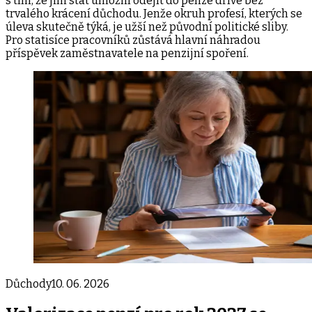
s tím, že jim stát umožní odejít do penze dříve bez
trvalého krácení důchodu. Jenže okruh profesí, kterých se
úleva skutečně týká, je užší než původní politické sliby.
Pro statisíce pracovníků zůstává hlavní náhradou
příspěvek zaměstnavatele na penzijní spoření.
Důchody
10. 06. 2026