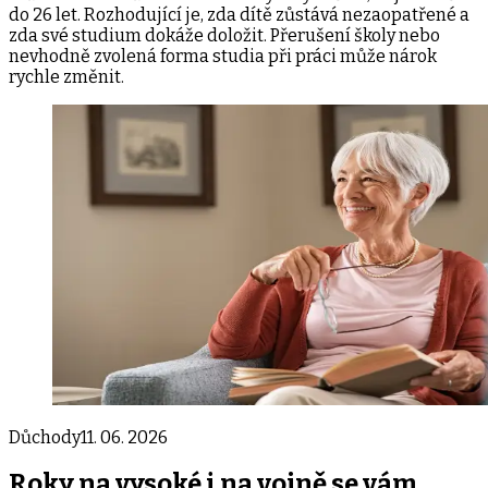
do 26 let. Rozhodující je, zda dítě zůstává nezaopatřené a
zda své studium dokáže doložit. Přerušení školy nebo
nevhodně zvolená forma studia při práci může nárok
rychle změnit.
Důchody
11. 06. 2026
Roky na vysoké i na vojně se vám