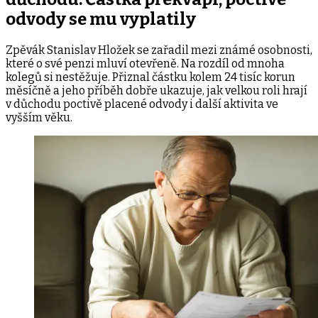
odvody se mu vyplatily
Zpěvák Stanislav Hložek se zařadil mezi známé osobnosti,
které o své penzi mluví otevřeně. Na rozdíl od mnoha
kolegů si nestěžuje. Přiznal částku kolem 24 tisíc korun
měsíčně a jeho příběh dobře ukazuje, jak velkou roli hrají
v důchodu poctivě placené odvody i další aktivita ve
vyšším věku.