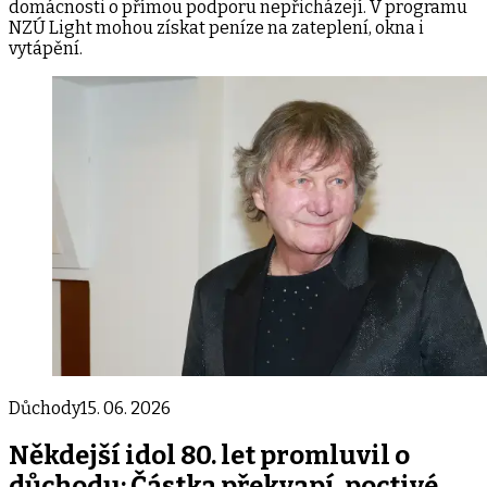
domácnosti o přímou podporu nepřicházejí. V programu
NZÚ Light mohou získat peníze na zateplení, okna i
vytápění.
Důchody
15. 06. 2026
Někdejší idol 80. let promluvil o
důchodu: Částka překvapí, poctivé