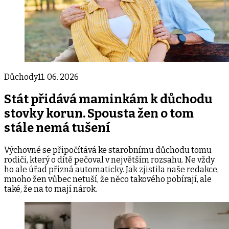
Důchody
11. 06. 2026
Stát přidává maminkám k důchodu
stovky korun. Spousta žen o tom
stále nemá tušení
Výchovné se připočítává ke starobnímu důchodu tomu
rodiči, který o dítě pečoval v největším rozsahu. Ne vždy
ho ale úřad přizná automaticky. Jak zjistila naše redakce,
mnoho žen vůbec netuší, že něco takového pobírají, ale
také, že na to mají nárok.