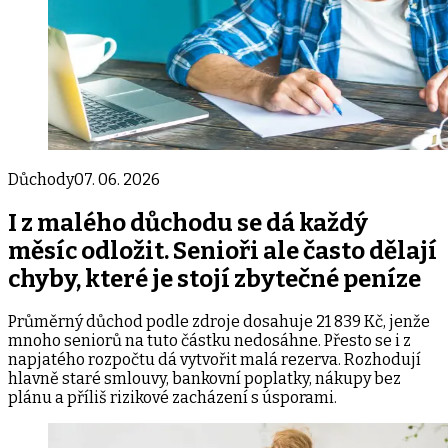
Důchody
07. 06. 2026
I z malého důchodu se dá každý
měsíc odložit. Senioři ale často dělají
chyby, které je stojí zbytečné peníze
Průměrný důchod podle zdroje dosahuje 21 839 Kč, jenže
mnoho seniorů na tuto částku nedosáhne. Přesto se i z
napjatého rozpočtu dá vytvořit malá rezerva. Rozhodují
hlavně staré smlouvy, bankovní poplatky, nákupy bez
plánu a příliš rizikové zacházení s úsporami.