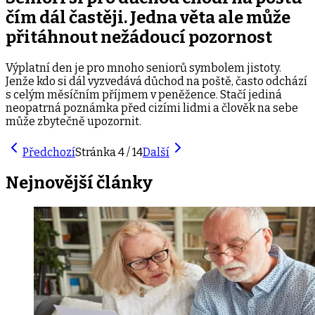
čím dál častěji. Jedna věta ale může
přitáhnout nežádoucí pozornost
Výplatní den je pro mnoho seniorů symbolem jistoty.
Jenže kdo si dál vyzvedává důchod na poště, často odchází
s celým měsíčním příjmem v peněžence. Stačí jediná
neopatrná poznámka před cizími lidmi a člověk na sebe
může zbytečně upozornit.
Předchozí
Stránka
4
/
14
Další
Nejnovější
články