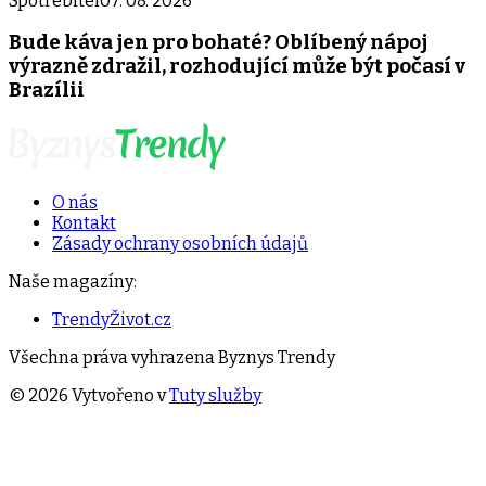
Spotřebitel
07. 08. 2026
Bude káva jen pro bohaté? Oblíbený nápoj
výrazně zdražil, rozhodující může být počasí v
Brazílii
O nás
Kontakt
Zásady ochrany osobních údajů
Naše magazíny:
TrendyŽivot.cz
Všechna práva vyhrazena
Byznys Trendy
©
2026
Vytvořeno v
Tuty služby