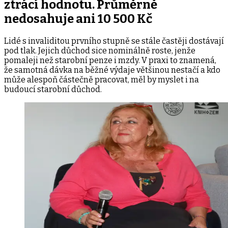
ztrácí hodnotu. Průměrně
nedosahuje ani 10 500 Kč
Lidé s invaliditou prvního stupně se stále častěji dostávají
pod tlak. Jejich důchod sice nominálně roste, jenže
pomaleji než starobní penze i mzdy. V praxi to znamená,
že samotná dávka na běžné výdaje většinou nestačí a kdo
může alespoň částečně pracovat, měl by myslet i na
budoucí starobní důchod.