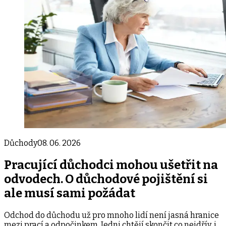
Důchody
08. 06. 2026
Pracující důchodci mohou ušetřit na
odvodech. O důchodové pojištění si
ale musí sami požádat
Odchod do důchodu už pro mnoho lidí není jasná hranice
mezi prací a odpočinkem. Jedni chtějí skončit co nejdřív, i