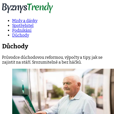
Mzdy a dávky
Spotřebitel
Podnikání
Důchody
Důchody
Průvodce důchodovou reformou, výpočty a tipy, jak se
zajistit na stáří. Srozumitelně a bez háčků.