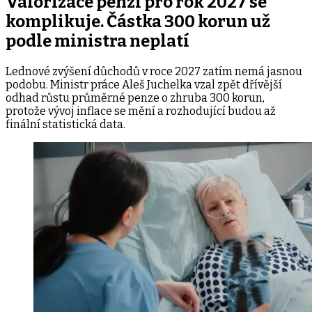
Valorizace penzí pro rok 2027 se
komplikuje. Částka 300 korun už
podle ministra neplatí
Lednové zvýšení důchodů v roce 2027 zatím nemá jasnou
podobu. Ministr práce Aleš Juchelka vzal zpět dřívější
odhad růstu průměrné penze o zhruba 300 korun,
protože vývoj inflace se mění a rozhodující budou až
finální statistická data.