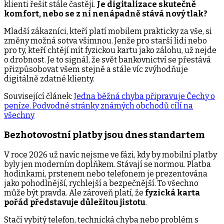
klienti řešit stále častěji.
Je digitalizace skutečně
komfort, nebo se z ní nenápadně stává nový tlak?
Mladší zákazníci, kteří platí mobilem prakticky za vše, si
změny možná sotva všimnou. Jenže pro starší lidi nebo
pro ty, kteří chtějí mít fyzickou kartu jako zálohu, už nejde
o drobnost. Je to signál, že svět bankovnictví se přestává
přizpůsobovat všem stejně a stále víc zvýhodňuje
digitálně zdatné klienty.
Související článek:
Jedna běžná chyba připravuje Čechy o
peníze. Podvodné stránky známých obchodů cílí na
všechny
Bezhotovostní platby jsou dnes standartem
V roce 2026 už navíc nejsme ve fázi, kdy by mobilní platby
byly jen moderním doplňkem. Stávají se normou. Platba
hodinkami, prstenem nebo telefonem je prezentována
jako pohodlnější, rychlejší a bezpečnější. To všechno
může být pravda. Ale zároveň platí, že
fyzická karta
pořád představuje důležitou jistotu
.
Stačí vybitý telefon, technická chyba nebo problém s