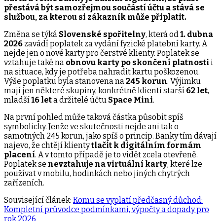
přestává být samozřejmou součástí účtu a stává se
službou, za kterou si zákazník může připlatit.
Změna se týká
Slovenské spořitelny
, která od
1. dubna
2026
zavádí poplatek za vydání fyzické platební karty. A
nejde jen o nové karty pro čerstvé klienty. Poplatek se
vztahuje také na
obnovu karty po skončení platnosti
i
na situace, kdy je potřeba nahradit kartu poškozenou.
Výše poplatku byla stanovena na
245 korun
. Výjimku
mají jen některé skupiny, konkrétně klienti starší
62 let
,
mladší
16 let
a držitelé účtu
Space Mini
.
Na první pohled může taková částka působit spíš
symbolicky. Jenže ve skutečnosti nejde ani tak o
samotných 245 korun, jako spíš o princip. Banky tím dávají
najevo, že chtějí klienty
tlačit k digitálním formám
placení
. A v tomto případě je to vidět zcela otevřeně.
Poplatek se
nevztahuje na virtuální karty
, které lze
používat v mobilu, hodinkách nebo jiných chytrých
zařízeních.
Související článek:
Komu se vyplatí předčasný důchod:
Kompletní průvodce podmínkami, výpočty a dopady pro
rok 2026