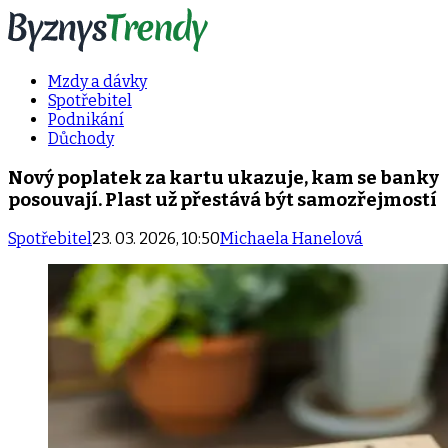
Mzdy a dávky
Spotřebitel
Podnikání
Důchody
Nový poplatek za kartu ukazuje, kam se banky
posouvají. Plast už přestává být samozřejmostí
Spotřebitel
23. 03. 2026, 10:50
Michaela Hanelová