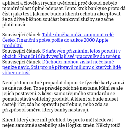
aplikací a člověk si rychle uvědomí, proč dosud nebylo
moudré plast úplně odepsat. Tento krok banky se proto dá
číst i jako test. Jak moc budou klienti ochotni akceptovat,
že za dříve běžnou součást bankovní služby se začne
platit navíc.
Související článek:
Tahle dražba může zaujmout celé
Česko. Finanční správa pošle do aukce 2000 Apple
produktů
Související článek:
S daňovým přiznáním letos poradí i v
obcích. Finanční úřady vysílají své pracovníky do terénu
Související článek:
Důchodci mohou získat nečekané
peníze navíc. Stát pro ně připravil miliony, o kterých lidé
vůbec netuší
Není přitom nutné propadat dojmu, že fyzické karty zmizí
ze dne na den. To se pravděpodobně nestane. Mění se ale
jejich postavení. Z kdysi samozřejmého standardu se
pomalu stává volitelný produkt. A klient si bude muset
častěji říct, zda ho opravdu potřebuje, nebo zda se
přizpůsobí směru, který banky nastavují.
Klient, který chce mít přehled, by proto měl sledovat
nejen samotné sazebníky, ale i logiku změn. Někdy totiž