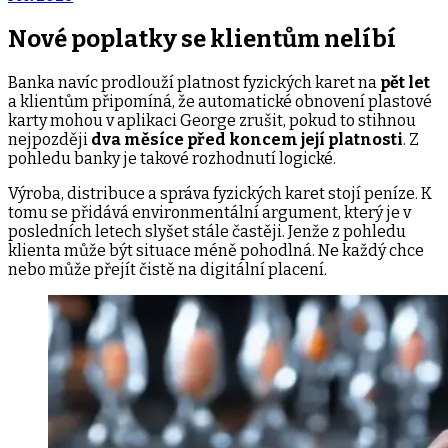
Nové poplatky se klientům nelíbí
Banka navíc prodlouží platnost fyzických karet na
pět let
a klientům připomíná, že automatické obnovení plastové
karty mohou v aplikaci George zrušit, pokud to stihnou
nejpozději
dva měsíce před koncem její platnosti
. Z
pohledu banky je takové rozhodnutí logické.
Výroba, distribuce a správa fyzických karet stojí peníze. K
tomu se přidává environmentální argument, který je v
posledních letech slyšet stále častěji. Jenže z pohledu
klienta může být situace méně pohodlná. Ne každý chce
nebo může přejít čistě na digitální placení.