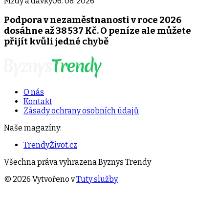
Mzdy a dávky
06. 08. 2026
Podpora v nezaměstnanosti v roce 2026
dosáhne až 38 537 Kč. O peníze ale můžete
přijít kvůli jedné chybě
O nás
Kontakt
Zásady ochrany osobních údajů
Naše magazíny:
TrendyŽivot.cz
Všechna práva vyhrazena
Byznys Trendy
©
2026
Vytvořeno v
Tuty služby