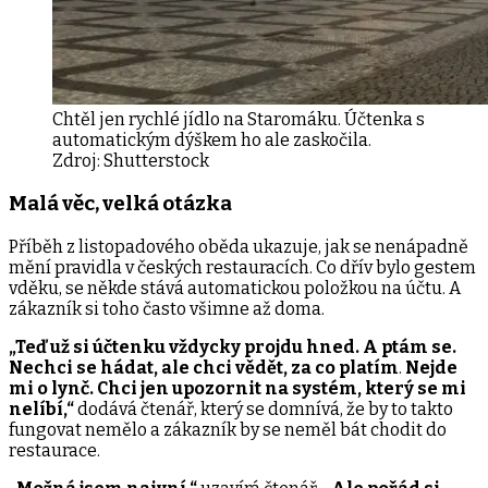
Chtěl jen rychlé jídlo na Staromáku. Účtenka s
automatickým dýškem ho ale zaskočila.
Zdroj:
Shutterstock
Malá věc, velká otázka
Příběh z listopadového oběda ukazuje, jak se nenápadně
mění pravidla v českých restauracích. Co dřív bylo gestem
vděku, se někde stává automatickou položkou na účtu. A
zákazník si toho často všimne až doma.
„Teď už si účtenku vždycky projdu hned. A ptám se.
Nechci se hádat, ale chci vědět, za co platím
.
Nejde
mi o lynč. Chci jen upozornit na systém, který se mi
nelíbí,“
dodává čtenář, který se domnívá, že by to takto
fungovat nemělo a zákazník by se neměl bát chodit do
restaurace.