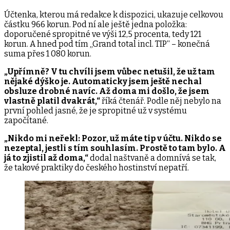
Účtenka, kterou má redakce k dispozici, ukazuje celkovou
částku 966 korun. Pod ní ale ještě jedna položka:
doporučené spropitné ve výši 12,5 procenta, tedy 121
korun. A hned pod tím „Grand total incl. TIP“ – konečná
suma přes 1 080 korun.
„Upřímně? V tu chvíli jsem vůbec netušil, že už tam
nějaké dýško je. Automaticky jsem ještě nechal
obsluze drobné navíc. Až doma mi došlo, že jsem
vlastně platil dvakrát,“
říká čtenář. Podle něj nebylo na
první pohled jasné, že je spropitné už v systému
započítané.
„Nikdo mi neřekl: Pozor, už máte tip v účtu. Nikdo se
nezeptal, jestli s tím souhlasím. Prostě to tam bylo. A
já to zjistil až doma,“
dodal naštvaně a domnívá se tak,
že takové praktiky do českého hostinství nepatří.