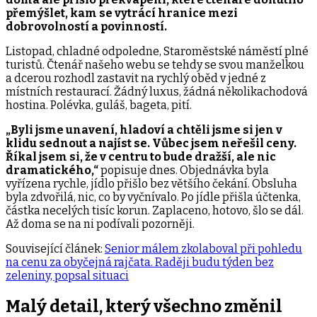
přemýšlet, kam se vytrácí hranice mezi
dobrovolností a povinností.
Listopad, chladné odpoledne, Staroměstské náměstí plné
turistů. Čtenář našeho webu se tehdy se svou manželkou
a dcerou rozhodl zastavit na rychlý oběd v jedné z
místních restaurací. Žádný luxus, žádná několikachodová
hostina. Polévka, guláš, bageta, pití.
„Byli jsme unavení, hladoví a chtěli jsme si jen v
klidu sednout a najíst se. Vůbec jsem neřešil ceny.
Říkal jsem si, že v centru to bude dražší, ale nic
dramatického,“
popisuje dnes. Objednávka byla
vyřízena rychle, jídlo přišlo bez většího čekání. Obsluha
byla zdvořilá, nic, co by vyčnívalo. Po jídle přišla účtenka,
částka necelých tisíc korun. Zaplaceno, hotovo, šlo se dál.
Až doma se na ni podívali pozorněji.
Související článek:
Senior málem zkolaboval při pohledu
na cenu za obyčejná rajčata. Raději budu týden bez
zeleniny, popsal situaci
Malý detail, který všechno změnil