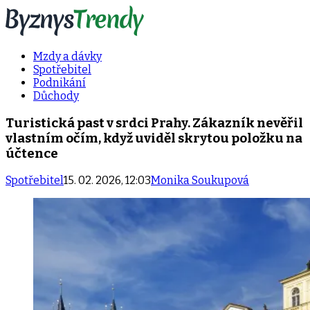
Mzdy a dávky
Spotřebitel
Podnikání
Důchody
Turistická past v srdci Prahy. Zákazník nevěřil
vlastním očím, když uviděl skrytou položku na
účtence
Spotřebitel
15. 02. 2026, 12:03
Monika Soukupová