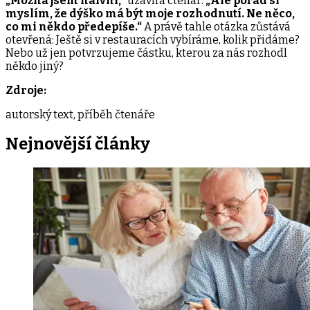
„Možná jsem naivní,“
uzavírá čtenář.
„Ale pořád si
myslím, že dýško má být moje rozhodnutí. Ne něco,
co mi někdo předepíše.“
A právě tahle otázka zůstává
otevřená: Ještě si v restauracích vybíráme, kolik přidáme?
Nebo už jen potvrzujeme částku, kterou za nás rozhodl
někdo jiný?
Zdroje:
autorský text, příběh čtenáře
Nejnovější
články