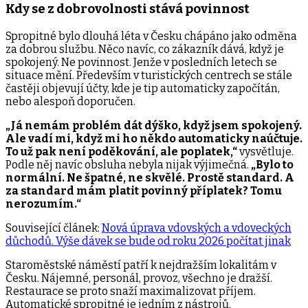
Kdy se z dobrovolnosti stává povinnost
Spropitné bylo dlouhá léta v Česku chápáno jako odměna
za dobrou službu. Něco navíc, co zákazník dává, když je
spokojený. Ne povinnost. Jenže v posledních letech se
situace mění. Především v turistických centrech se stále
častěji objevují účty, kde je tip automaticky započítán,
nebo alespoň doporučen.
„Já nemám problém dát dýško, když jsem spokojený.
Ale vadí mi, když mi ho někdo automaticky naúčtuje.
To už pak není poděkování, ale poplatek,“
vysvětluje.
Podle něj navíc obsluha nebyla nijak výjimečná.
„Bylo to
normální. Ne špatné, ne skvělé. Prostě standard. A
za standard mám platit povinný příplatek? Tomu
nerozumím.“
Související článek:
Nová úprava vdovských a vdoveckých
důchodů. Výše dávek se bude od roku 2026 počítat jinak
Staroměstské náměstí patří k nejdražším lokalitám v
Česku. Nájemné, personál, provoz, všechno je dražší.
Restaurace se proto snaží maximalizovat příjem.
Automatické spropitné je jedním z nástrojů.