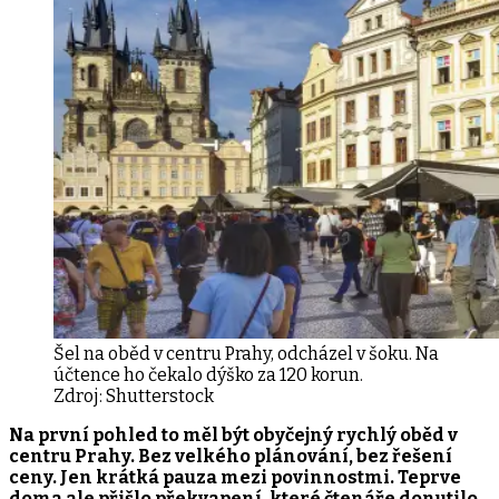
Šel na oběd v centru Prahy, odcházel v šoku. Na
účtence ho čekalo dýško za 120 korun.
Zdroj:
Shutterstock
Na první pohled to měl být obyčejný rychlý oběd v
centru Prahy. Bez velkého plánování, bez řešení
ceny. Jen krátká pauza mezi povinnostmi. Teprve
doma ale přišlo překvapení, které čtenáře donutilo