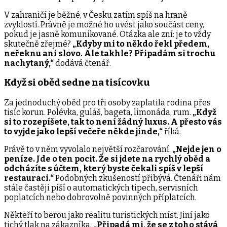
V zahraničí je běžné, v Česku zatím spíš na hraně
zvyklostí. Právně je možné ho uvést jako součást ceny,
pokud je jasně komunikované. Otázka ale zní: je to vždy
skutečně zřejmé?
„Kdyby mi to někdo řekl předem,
neřeknu ani slovo. Ale takhle? Připadám si trochu
nachytaný,“
dodává čtenář.
Když si oběd sedne na tisícovku
Za jednoduchý oběd pro tři osoby zaplatila rodina přes
tisíc korun. Polévka, guláš, bageta, limonáda, rum.
„Když
si to rozepíšete, tak to není žádný luxus. A přesto vás
to vyjde jako lepší večeře někde jinde,“
říká.
Právě to v něm vyvolalo největší rozčarování.
„Nejde jen o
peníze. Jde o ten pocit. Že si jdete na rychlý oběd a
odcházíte s účtem, který byste čekali spíš v lepší
restauraci.“
Podobných zkušeností přibývá. Čtenáři nám
stále častěji píší o automatických tipech, servisních
poplatcích nebo dobrovolně povinných příplatcích.
Někteří to berou jako realitu turistických míst. Jiní jako
tichý tlak na zákazníka.
„Připadá mi, že se z toho stává