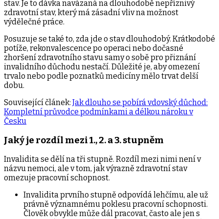
stav. Je to dávka navázaná na dlouhodobě nepříznivý
zdravotní stav, který má zásadní vliv na možnost
výdělečné práce.
Posuzuje se také to, zda jde o stav dlouhodobý. Krátkodobé
potíže, rekonvalescence po operaci nebo dočasné
zhoršení zdravotního stavu samy o sobě pro přiznání
invalidního důchodu nestačí. Důležité je, aby omezení
trvalo nebo podle poznatků medicíny mělo trvat delší
dobu.
Související článek:
Jak dlouho se pobírá vdovský důchod:
Kompletní průvodce podmínkami a délkou nároku v
Česku
Jaký je rozdíl mezi 1., 2. a 3. stupněm
Invalidita se dělí na tři stupně. Rozdíl mezi nimi není v
názvu nemoci, ale v tom, jak výrazně zdravotní stav
omezuje pracovní schopnost.
Invalidita prvního stupně odpovídá lehčímu, ale už
právně významnému poklesu pracovní schopnosti.
Člověk obvykle může dál pracovat, často ale jen s