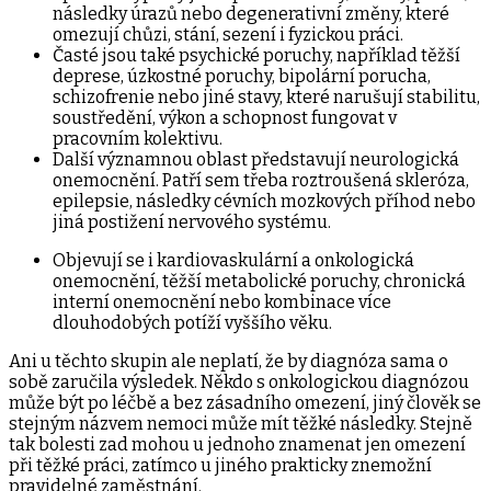
následky úrazů nebo degenerativní změny, které
omezují chůzi, stání, sezení i fyzickou práci.
Časté jsou také psychické poruchy, například těžší
deprese, úzkostné poruchy, bipolární porucha,
schizofrenie nebo jiné stavy, které narušují stabilitu,
soustředění, výkon a schopnost fungovat v
pracovním kolektivu.
Další významnou oblast představují neurologická
onemocnění. Patří sem třeba roztroušená skleróza,
epilepsie, následky cévních mozkových příhod nebo
jiná postižení nervového systému.
Objevují se i kardiovaskulární a onkologická
onemocnění, těžší metabolické poruchy, chronická
interní onemocnění nebo kombinace více
dlouhodobých potíží vyššího věku.
Ani u těchto skupin ale neplatí, že by diagnóza sama o
sobě zaručila výsledek. Někdo s onkologickou diagnózou
může být po léčbě a bez zásadního omezení, jiný člověk se
stejným názvem nemoci může mít těžké následky. Stejně
tak bolesti zad mohou u jednoho znamenat jen omezení
při těžké práci, zatímco u jiného prakticky znemožní
pravidelné zaměstnání.