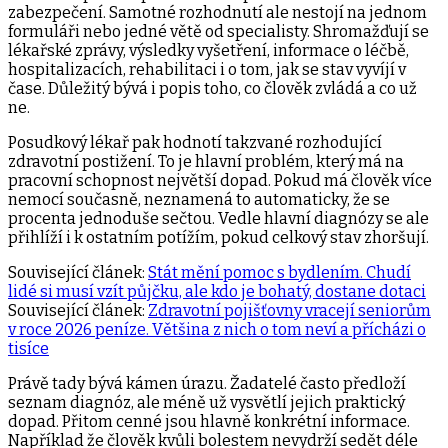
zabezpečení. Samotné rozhodnutí ale nestojí na jednom
formuláři nebo jedné větě od specialisty. Shromažďují se
lékařské zprávy, výsledky vyšetření, informace o léčbě,
hospitalizacích, rehabilitaci i o tom, jak se stav vyvíjí v
čase. Důležitý bývá i popis toho, co člověk zvládá a co už
ne.
Posudkový lékař pak hodnotí takzvané rozhodující
zdravotní postižení. To je hlavní problém, který má na
pracovní schopnost největší dopad. Pokud má člověk více
nemocí současně, neznamená to automaticky, že se
procenta jednoduše sečtou. Vedle hlavní diagnózy se ale
přihlíží i k ostatním potížím, pokud celkový stav zhoršují.
Související článek:
Stát mění pomoc s bydlením. Chudí
lidé si musí vzít půjčku, ale kdo je bohatý, dostane dotaci
Související článek:
Zdravotní pojišťovny vracejí seniorům
v roce 2026 peníze. Většina z nich o tom neví a přícházi o
tisíce
Právě tady bývá kámen úrazu. Žadatelé často předloží
seznam diagnóz, ale méně už vysvětlí jejich praktický
dopad. Přitom cenné jsou hlavně konkrétní informace.
Například že člověk kvůli bolestem nevydrží sedět déle