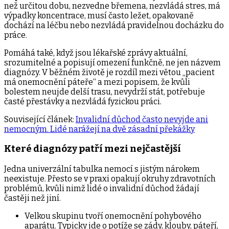
než určitou dobu, nezvedne břemena, nezvládá stres, má
výpadky koncentrace, musí často ležet, opakovaně
dochází na léčbu nebo nezvládá pravidelnou docházku do
práce.
Pomáhá také, když jsou lékařské zprávy aktuální,
srozumitelné a popisují omezení funkčně, ne jen názvem
diagnózy. V běžném životě je rozdíl mezi větou „pacient
má onemocnění páteře“ a mezi popisem, že kvůli
bolestem neujde delší trasu, nevydrží stát, potřebuje
časté přestávky a nezvládá fyzickou práci.
Související článek:
Invalidní důchod často nevyjde ani
nemocným. Lidé narážejí na dvě zásadní překážky
Které diagnózy patří mezi nejčastější
Jedna univerzální tabulka nemocí s jistým nárokem
neexistuje. Přesto se v praxi opakují okruhy zdravotních
problémů, kvůli nimž lidé o invalidní důchod žádají
častěji než jiní.
Velkou skupinu tvoří onemocnění pohybového
aparátu. Typicky jde o potíže se zády, klouby, páteří,