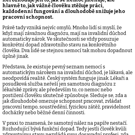
hlavně to, jak vážně člověku ztěžuje práci,
každodenní fungování a dlouhodobě snižuje jeho
pracovní schopnost.
Právě tady vzniká nejvíc omylů. Mnoho lidí si myslí, že
když mají závažnou diagnózu, mají na invalidní důchod
automaticky nárok. Ve skutečnosti se vždy posuzuje
konkrétní dopad zdravotního stavu na konkrétního
člověka. Dva lidé se stejnou nemocí tak mohou dopadnout
úplně jinak.
Představa, že existuje pevný seznam nemocí s
automatickým nárokem na invalidní důchod, je lákavá, ale
neodpovídá realitě. Český systém funguje jinak. Lékaři a
posudková služba neřeší jen samotnou diagnózu z
lékařské zprávy, ale především to, co nemoc nebo
postižení člověku skutečně způsobuje. Sleduje se, zda a
jak dlouhodobě omezuje schopnost pracovat, zvládat
pracovní tempo, soustředění, fyzickou zátěž, pravidelnost
docházky nebo běžné denní činnosti.
V praxi to znamená, že samotný nález na papíře nestačí.
Rozhodující bývá funkční dopad. Tedy jestli člověk kvůli
zdravotnímu stavu nezvládá svou dosavadní profesi, zda