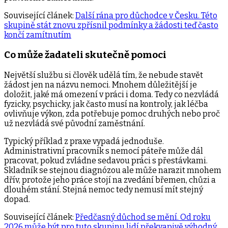
Související článek:
Další rána pro důchodce v Česku. Této
skupině stát znovu zpřísnil podmínky a žádosti teď často
končí zamítnutím
Co může žadateli skutečně pomoci
Největší službu si člověk udělá tím, že nebude stavět
žádost jen na názvu nemoci. Mnohem důležitější je
doložit, jaké má omezení v práci i doma. Tedy co nezvládá
fyzicky, psychicky, jak často musí na kontroly, jak léčba
ovlivňuje výkon, zda potřebuje pomoc druhých nebo proč
už nezvládá své původní zaměstnání.
Typický příklad z praxe vypadá jednoduše.
Administrativní pracovník s nemocí páteře může dál
pracovat, pokud zvládne sedavou práci s přestávkami.
Skladník se stejnou diagnózou ale může narazit mnohem
dřív, protože jeho práce stojí na zvedání břemen, chůzi a
dlouhém stání. Stejná nemoc tedy nemusí mít stejný
dopad.
Související článek:
Předčasný důchod se mění. Od roku
2026 může být pro tuto skupinu lidí překvapivě výhodný