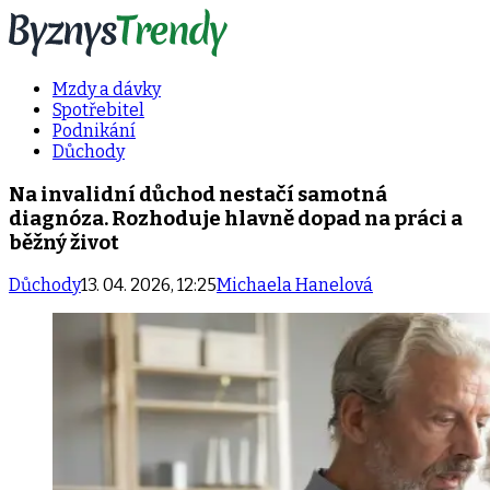
Mzdy a dávky
Spotřebitel
Podnikání
Důchody
Na invalidní důchod nestačí samotná
diagnóza. Rozhoduje hlavně dopad na práci a
běžný život
Důchody
13. 04. 2026, 12:25
Michaela Hanelová