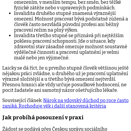
omezením, v menším tempu, bez směn, bez těžké
fyzické zátěže nebo v upravených podmínkách.
Invalidita druhého stupně znamená výraznější
omezení. Možnost pracovat bývá podstatně zúžená a
člověk často nezvládá původní profesi ani běžný
pracovní režim na plný výkon.
Invalidita třetího stupně se přiznává při nejtěžším
poklesu pracovní schopnosti. Jde o situace, kdy
zdravotní stav zásadně omezuje možnost soustavné
výdělečné činnosti a pracovní uplatnění je velmi
malé nebo jen výjimečné.
Laicky se dá říct, že u prvního stupně člověk většinou ještě
nějakou práci zvládne, u druhého už je pracovní uplatnění
výrazně složitější a u třetího bývá omezení nejtvrdší.
Přesnou hranici ale vždy určuje posudkové hodnocení, ne
pocit žadatele ani samotný názor ošetřujícího lékaře.
Související článek:
Nárok na vdovský důchod po roce často
zaniká. Rozhoduje věk i další stanovená kritéria
Jak probíhá posouzení v praxi
Žádost se podává přes Českou správu sociálního