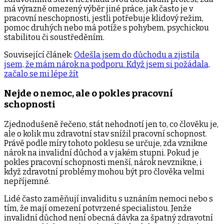
má výrazně omezený výběr jiné práce, jak často je v
pracovní neschopnosti, jestli potřebuje klidový režim,
pomoc druhých nebo má potíže s pohybem, psychickou
stabilitou či soustředěním.
Související článek:
Odešla jsem do důchodu a zjistila
jsem, že mám nárok na podporu. Když jsem si požádala,
začalo se mi lépe žít
Nejde o nemoc, ale o pokles pracovní
schopnosti
Zjednodušeně řečeno, stát nehodnotí jen to, co člověku je,
ale o kolik mu zdravotní stav snížil pracovní schopnost.
Právě podle míry tohoto poklesu se určuje, zda vznikne
nárok na invalidní důchod a v jakém stupni. Pokud je
pokles pracovní schopnosti menší, nárok nevznikne, i
když zdravotní problémy mohou být pro člověka velmi
nepříjemné.
Lidé často zaměňují invaliditu s uznáním nemoci nebo s
tím, že mají omezení potvrzené specialistou. Jenže
invalidní důchod není obecná dávka za špatný zdravotní