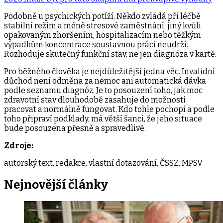
Podobně u psychických potíží. Někdo zvládá při léčbě
stabilní režim a méně stresové zaměstnání, jiný kvůli
opakovaným zhoršením, hospitalizacím nebo těžkým
výpadkům koncentrace soustavnou práci neudrží.
Rozhoduje skutečný funkční stav, ne jen diagnóza v kartě.
Pro běžného člověka je nejdůležitější jedna věc. Invalidní
důchod není odměna za nemoc ani automatická dávka
podle seznamu diagnóz. Je to posouzení toho, jak moc
zdravotní stav dlouhodobě zasahuje do možnosti
pracovat a normálně fungovat. Kdo tohle pochopí a podle
toho připraví podklady, má větší šanci, že jeho situace
bude posouzena přesně a spravedlivě.
Zdroje:
autorský text, redakce, vlastní dotazování, ČSSZ, MPSV
Nejnovější
články