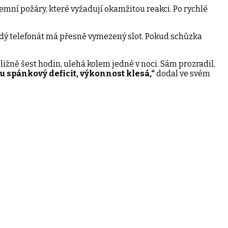
mní požáry, které vyžadují okamžitou reakci. Po rychlé
ždý telefonát má přesně vymezený slot. Pokud schůzka
ibližně šest hodin, ulehá kolem jedné v noci. Sám prozradil,
 spánkový deficit, výkonnost klesá,“
dodal ve svém