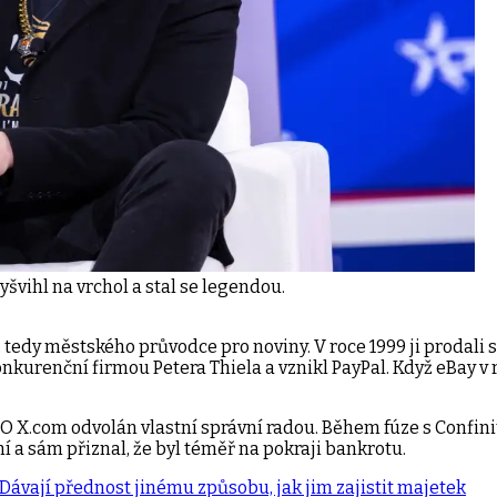
yšvihl na vrchol a stal se legendou.
tedy městského průvodce pro noviny. V roce 1999 ji prodali 
onkurenční firmou Petera Thiela a vznikl PayPal. Když eBay v 
O X.com odvolán vlastní správní radou. Během fúze s Confinity
í a sám přiznal, že byl téměř na pokraji bankrotu.
 Dávají přednost jinému způsobu, jak jim zajistit majetek