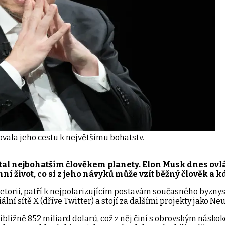
tovala jeho cestu k největšímu bohatstv.
stal nejbohatším člověkem planety. Elon Musk dnes ovlád
í život, co si z jeho návyků může vzít běžný člověk a 
retorii, patří k nejpolarizujícím postavám současného byzny
ní sítě X (dříve Twitter) a stojí za dalšími projekty jako N
bližně 852 miliard dolarů, což z něj činí s obrovským náskok