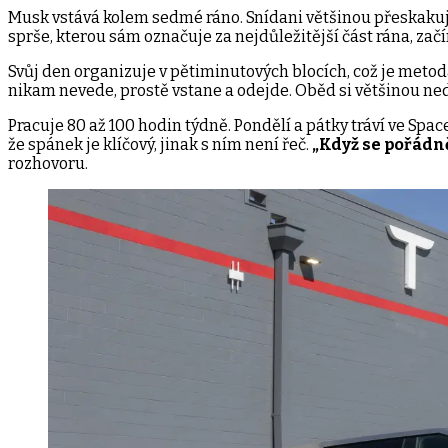
Musk vstává kolem sedmé ráno. Snídani většinou přeskakuje.
sprše, kterou sám označuje za nejdůležitější část rána, zač
Svůj den organizuje v pětiminutových blocích, což je meto
nikam nevede, prostě vstane a odejde. Oběd si většinou ned
Pracuje 80 až 100 hodin týdně. Pondělí a pátky tráví ve Space
že spánek je klíčový, jinak s ním není řeč.
„Když se pořádn
rozhovoru.