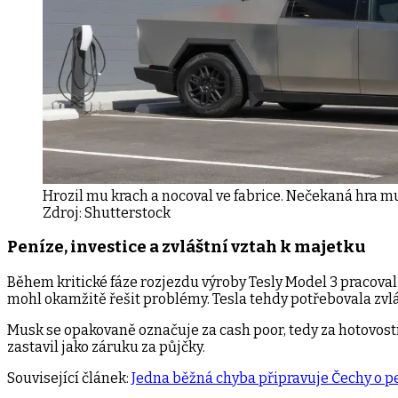
Hrozil mu krach a nocoval ve fabrice. Nečekaná hra m
Zdroj:
Shutterstock
Peníze, investice a zvláštní vztah k majetku
Během kritické fáze rozjezdu výroby Tesly Model 3 pracoval 
mohl okamžitě řešit problémy. Tesla tehdy potřebovala zvlád
Musk se opakovaně označuje za cash poor, tedy za hotovostně
zastavil jako záruku za půjčky.
Související článek:
Jedna běžná chyba připravuje Čechy o p