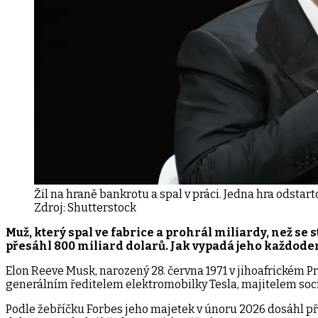
Žil na hraně bankrotu a spal v práci. Jedna hra odstar
Zdroj:
Shutterstock
Muž, který spal ve fabrice a prohrál miliardy, než se 
přesáhl 800 miliard dolarů. Jak vypadá jeho každodenn
Elon Reeve Musk, narozený 28. června 1971 v jihoafrickém P
generálním ředitelem elektromobilky Tesla, majitelem sociál
Podle žebříčku Forbes jeho majetek v únoru 2026 dosáhl při