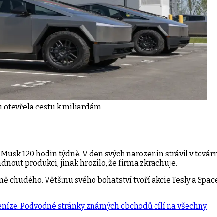
u otevřela cestu k miliardám.
Musk 120 hodin týdně. V den svých narozenin strávil v továrn
nout produkci, jinak hrozilo, že firma zkrachuje.​
 chudého. Většinu svého bohatství tvoří akcie Tesly a SpaceX
eníze. Podvodné stránky známých obchodů cílí na všechny