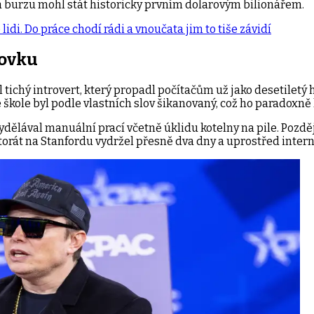
a burzu mohl stát historicky prvním dolarovým bilionářem.
lidi. Do práce chodí rádi a vnoučata jim to tiše závidí
tovku
l tichý introvert, který propadl počítačům už jako desetiletý
Ve škole byl podle vlastních slov šikanovaný, což ho paradoxn
dělával manuální prací včetně úklidu kotelny na pile. Pozdě
oktorát na Stanfordu vydržel přesně dva dny a uprostřed inte