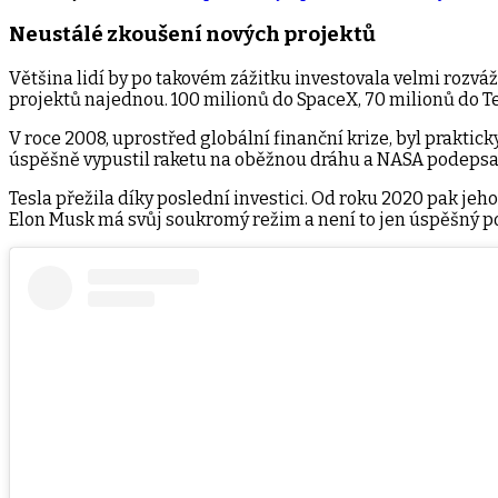
Neustálé zkoušení nových projektů
Většina lidí by po takovém zážitku investovala velmi rozváž
projektů najednou. 100 milionů do SpaceX, 70 milionů do Tes
V roce 2008, uprostřed globální finanční krize, byl praktick
úspěšně vypustil raketu na oběžnou dráhu a NASA podepsa
Tesla přežila díky poslední investici. Od roku 2020 pak jeho 
Elon Musk má svůj soukromý režim a není to jen úspěšný po