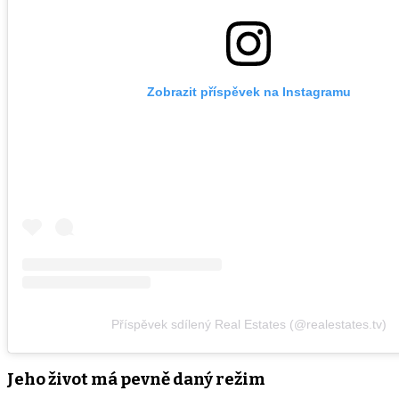
Zobrazit příspěvek na Instagramu
Příspěvek sdílený Real Estates (@realestates.tv)
Jeho život má pevně daný režim