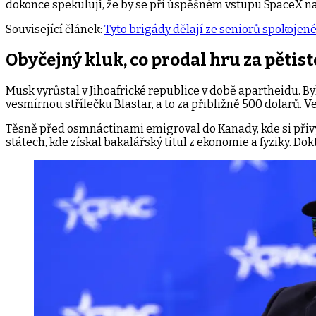
dokonce spekulují, že by se při úspěšném vstupu SpaceX n
Související článek:
Tyto brigády dělají ze seniorů spokojené 
Obyčejný kluk, co prodal hru za pětis
Musk vyrůstal v Jihoafrické republice v době apartheidu. By
vesmírnou střílečku Blastar, a to za přibližně 500 dolarů. 
Těsně před osmnáctinami emigroval do Kanady, kde si přivy
státech, kde získal bakalářský titul z ekonomie a fyziky. D