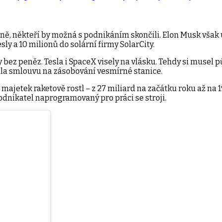
ně, někteří by možná s podnikáním skončili. Elon Musk však u
ly a 10 milionů do solární firmy SolarCity.
y bez peněz. Tesla i SpaceX visely na vlásku. Tehdy si musel p
la smlouvu na zásobování vesmírné stanice.
majetek raketově rostl – z 27 miliard na začátku roku až na 19
dnikatel naprogramovaný pro práci se stroji.