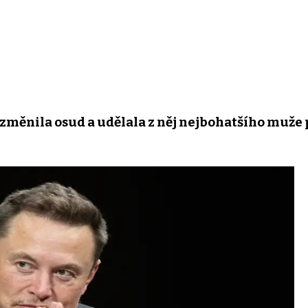
mu změnila osud a udělala z něj nejbohatšího muže