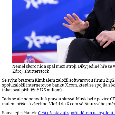
Neměl skoro nic a spal mezi stroji. Díky jediné hře se v
Zdroj:
shutterstock
Se svým bratrem Kimbalem založil softwarovou firmu Zip2, 
spoluzaložil internetovou banku X.com, která se spojila s k
inkasoval přibližně 175 milionů.
Tady se ale nepohodlná pravda skrývá. Musk byl z pozice CE
málem přišel o všechno. Vložil do X.com většinu svého jměn
Související článek:
Češi přestávají spořit dětem na bydlení.