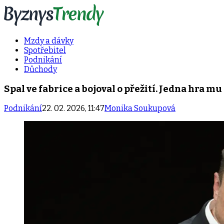
Mzdy a dávky
Spotřebitel
Podnikání
Důchody
Spal ve fabrice a bojoval o přežití. Jedna hra 
Podnikání
22. 02. 2026, 11:47
Monika Soukupová