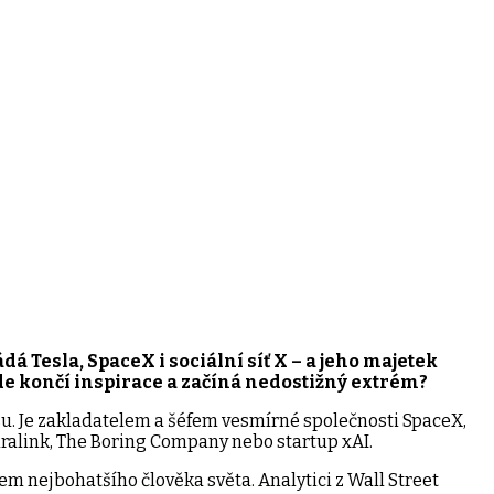
á Tesla, SpaceX i sociální síť X – a jeho majetek
kde končí inspirace a začíná nedostižný extrém?
su. Je zakladatelem a šéfem vesmírné společnosti SpaceX,
euralink, The Boring Company nebo startup xAI.
em nejbohatšího člověka světa. Analytici z Wall Street