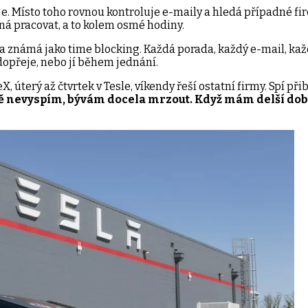
 Místo toho rovnou kontroluje e-maily a hledá případné fire
íná pracovat, a to kolem osmé hodiny.
da známá jako time blocking. Každá porada, každý e-mail, ka
opřeje, nebo jí během jednání.​
X, úterý až čtvrtek v Tesle, víkendy řeší ostatní firmy. Spí př
ě nevyspím, bývám docela mrzout. Když mám delší dobu